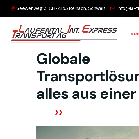
Seewenweg 3, CH-4153 Reinach, Schweiz
info@la-t
HO
Was wir tun
Globale
Transportlösu
alles aus eine