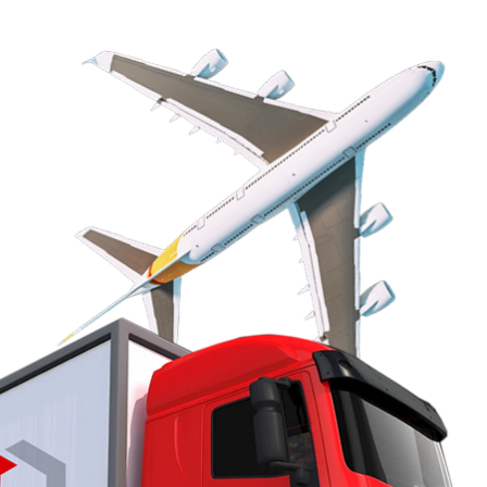
Von Anfa
Sie 
langjähr
stehen. 
von 