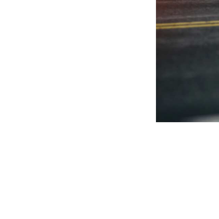
Support
Bei uns stehen Sie als Kunde
stets an erster Stelle. Unser
Team aus 10 operativen
Mitarbeiter:innen und 30
Fahrer:innen ist rund um die Uhr
für Sie da und kümmert sich
zuverlässig um Ihre Anliegen.