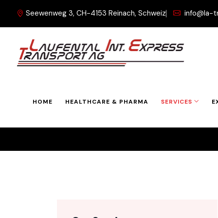
Seewenweg 3, CH-4153 Reinach, Schweiz
info@la-t
Transport the
Home
Service
Transport thermique -2
HOME
HEALTHCARE & PHARMA
SERVICES
E