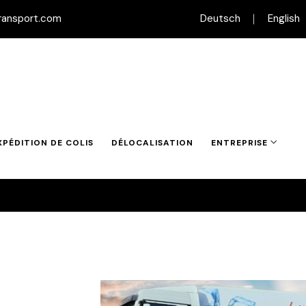
ransport.com
Deutsch
English
rmique -25 °C à +
5 °C à +25 °C
XPÉDITION DE COLIS
DÉLOCALISATION
ENTREPRISE