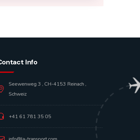
Contact Info
Seewenweg 3 , CH-4153 Reinach ,
Schweiz
+41 61 781 35 05
info@la-transport.com