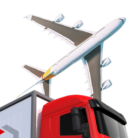
Von Anfa
Sie 
langjähr
stehen. 
von 