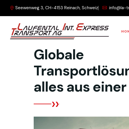
Seewenweg 3, CH-4153 Reinach, Schweiz
info@la-t
HO
Was wir tun
Globale
Transportlösu
alles aus eine