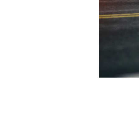
Support
Bei uns stehen Sie als Kunde
stets an erster Stelle. Unser
Team aus 10 operativen
Mitarbeiter:innen und 30
Fahrer:innen ist rund um die Uhr
für Sie da und kümmert sich
zuverlässig um Ihre Anliegen.