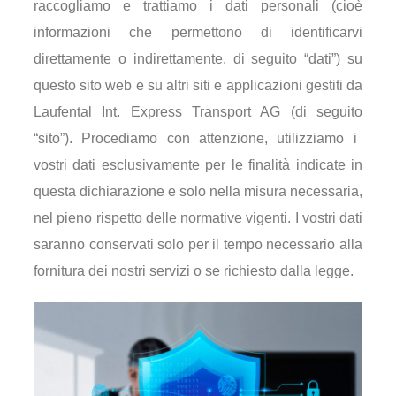
raccogliamo
e
trattiamo
i
dati
personali
(
cioè
informazioni
che
permettono
di
identificarvi
direttamente
o
indirettamente
, di
seguito
“
dati
”)
su
questo
sito
web e
su
altri
siti
e
applicazioni
gestiti
da
Laufental
Int. Express Transport AG (di
seguito
“
sito
”).
Procediamo
con
attenzione
,
utilizziamo
i
vostri
dati
esclusivamente
per le
finalità
indicate in
questa
dichiarazione
e solo
nella
misura
necessaria,
nel
pieno
rispetto
delle
normative
vigenti
. I
vostri
dati
saranno
conservati
solo per il tempo
necessario
alla
fornitura
dei
nostri
servizi
o se
richiesto
dalla
legge
.