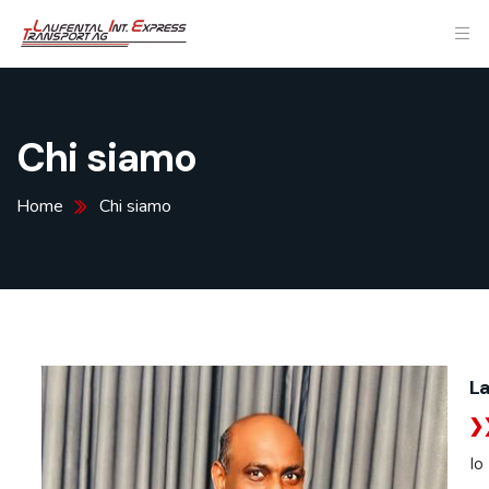
Chi siamo
Home
Chi siamo
La
Io