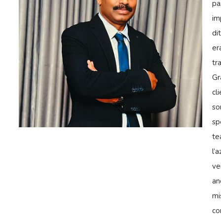
pa
im
di
er
tr
Gr
cl
so
sp
te
l’
ve
an
mi
co