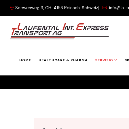
Seewenweg 3, CH-4153 Reinach, Schweiz
info@la-t
Volo Aereo
Home
Service
Volo Aereo
HOME
HEALTHCARE & PHARMA
SERVIZIO
S